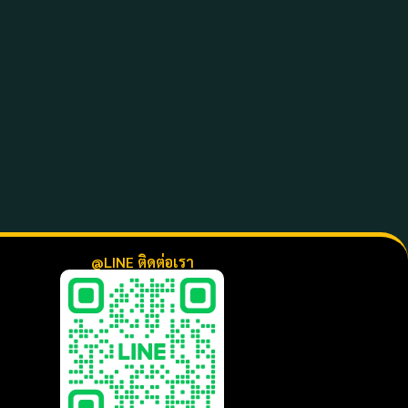
@LINE ติดต่อเรา