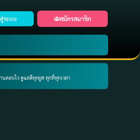
สมัครสมาชิก
าสู่ระบบ
นตอบไว ดูแลดีทุกยูส ทุกที่ทุกเวลา