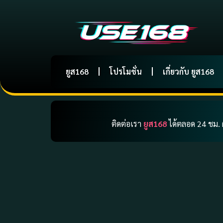
ยูส168
โปรโมชั่น
เกี่ยวกับ ยูส168
ติดต่อเรา
ยูส168
ได้ตลอด 24 ชม. 